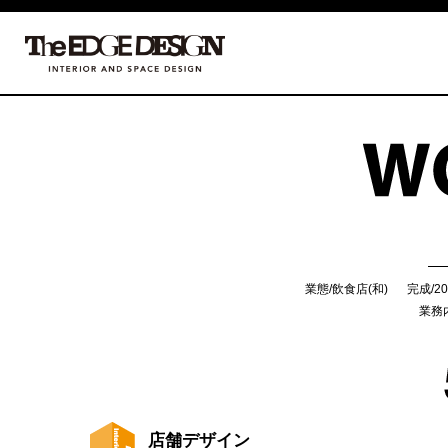
業態/飲食店(和)
完成/2
業務
店舗デザイン