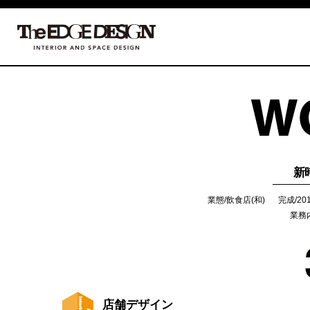
新
業態/飲食店(和)
完成/20
業務
店舗デザイン