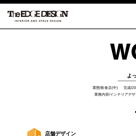
よ
業態/飲食店(中)
完成/2
業務内容/インテリアデ
店舗デザイン